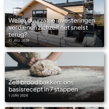
Welke duurzame investeringen
verdienen zichzelf het snelst
terug?
17 JULI 2026
Zelf brood bakken: ons
basisrecept in 7 stappen
1 JUNI 2026