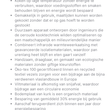
Koken op lage temperatuur zonder energie te
verbruiken, waardoor voedingsstoffen en smaken
behouden blijven en energie wordt bespaard
Gemakkelijk in gebruik, maaltijden kunnen worden
gekookt zonder dat er op gas hoeft te worden
gestookt
Duurzaam apparaat ontworpen door ingenieurs die
de oeroude kooktechniek wilden optimaliseren op
een maatschappelijk en milieuvriendelijke manier
Combineert infrarode warmteweerkaatsing met
geavanceerde isolatiematerialen, waardoor pan
urenlang heet blijft en eten gaart vanzelf
Handzaam, draagbaar, en gemaakt van ecologische
materialen zonder giftige kleurstoffen
Öko-tex 100 gecertificeerd linnen en recycled
textiel vezels zorgen voor een bijdrage aan de bijna
verdwenen vlaslandbouw in Europa
Viltmateriaal is afkomstig van snijafval, waardoor
bijdrage aan een circulaire economie
Bodemplaat van kurk is een organisch materiaal
Besparing van gemiddeld 30% energie bij gebruik
Aanschaf terugverdient zich binnen een jaar door
energiebesparing