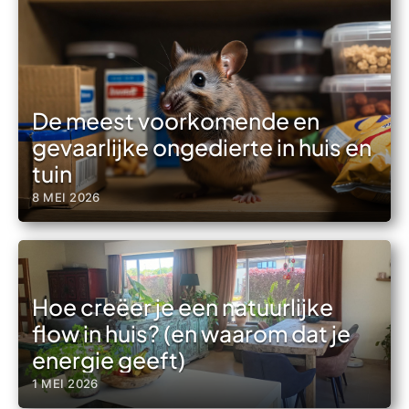
De meest voorkomende en
gevaarlijke ongedierte in huis en
tuin
8 MEI 2026
Hoe creëer je een natuurlijke
flow in huis? (en waarom dat je
energie geeft)
1 MEI 2026