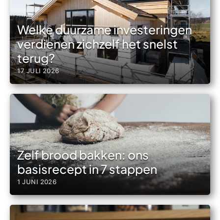
Welke duurzame investeringen
verdienen zichzelf het snelst
terug?
17 JULI 2026
Zelf brood bakken: ons
basisrecept in 7 stappen
1 JUNI 2026